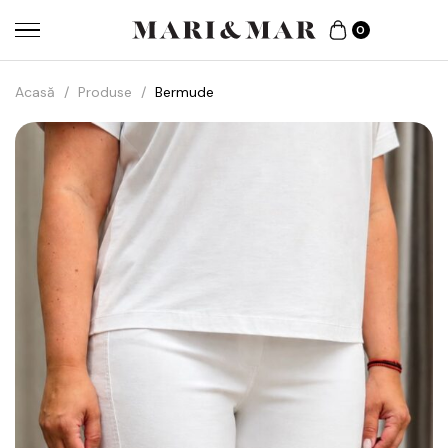
0
Acasă
/
Produse
/
Bermude