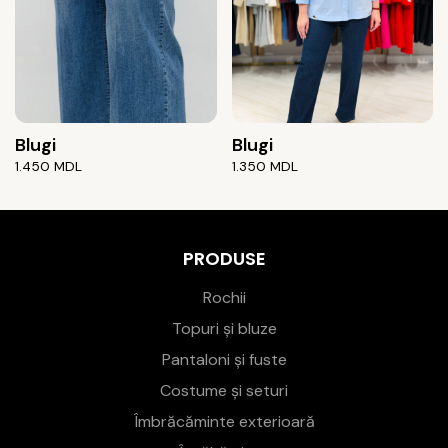
Blugi
Blugi
1.450
MDL
1.350
MDL
PRODUSE
Rochii
Topuri și bluze
Pantaloni și fuste
Costume și seturi
Îmbrăcăminte exterioară