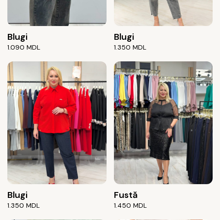
Blugi
Blugi
1.090
MDL
1.350
MDL
Blugi
Fustă
1.350
MDL
1.450
MDL