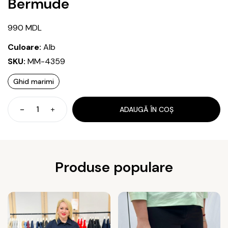
Bermude
990
MDL
Culoare:
Alb
SKU:
MM-4359
Ghid marimi
ADAUGĂ ÎN COȘ
Cantitate
Bermude
Produse populare