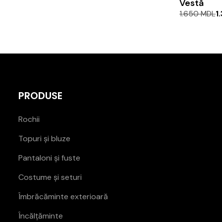
Vestă
Prețul
Prețul
1.650
MDL
1
inițial
curent
a
este:
fost:
1.320 MDL.
1.650 MDL.
PRODUSE
Rochii
Topuri și bluze
Pantaloni și fuste
Costume și seturi
Îmbrăcăminte exterioară
Încălțăminte