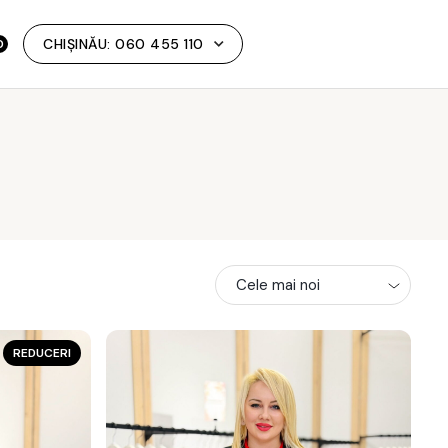
CHIȘINĂU:
060 455 110
0
REDUCERI