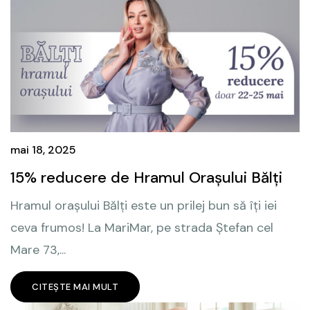
mai 18, 2025
15% reducere de Hramul Orașului Bălți
Hramul orașului Bălți este un prilej bun să îți iei
ceva frumos! La MariMar, pe strada Ștefan cel
Mare 73,...
CITEȘTE MAI MULT