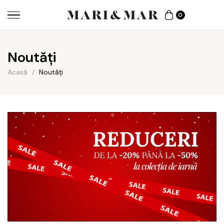
0
Noutăți
Acasă
/
Noutăți