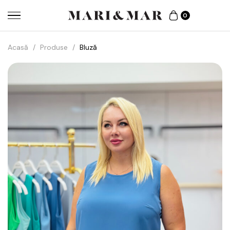
0
Acasă
/
Produse
/
Bluză