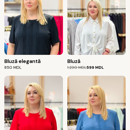
Bluză elegantă
Bluză
Prețul
Prețul
850
MDL
1.290
MDL
599
MDL
inițial
curent
a
este:
fost:
599 MDL.
1.290 MDL.