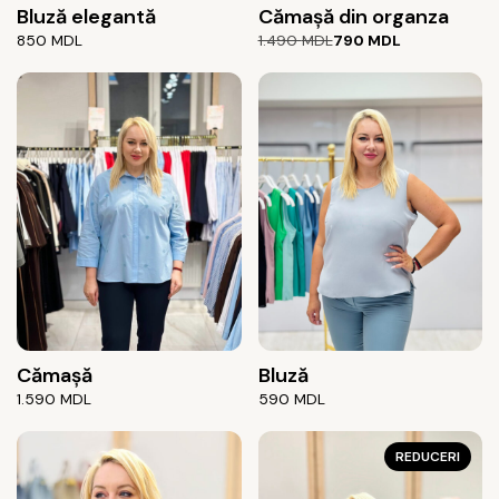
Bluză elegantă
Cămașă din organza
Prețul
Prețul
850
MDL
1.490
MDL
790
MDL
inițial
curent
a
este:
fost:
790 MDL.
1.490 MDL.
Cămașă
Bluză
1.590
MDL
590
MDL
REDUCERI