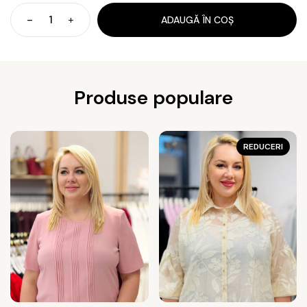
ADAUGĂ ÎN COȘ
Cantitate
Bluză
Produse populare
REDUCERI