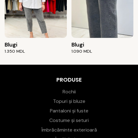
Blugi
Blugi
1.350
MDL
1.090
MDL
PRODUSE
Rochii
Topuri și bluze
Pantaloni și fuste
Costume și seturi
Îmbrăcăminte exterioară