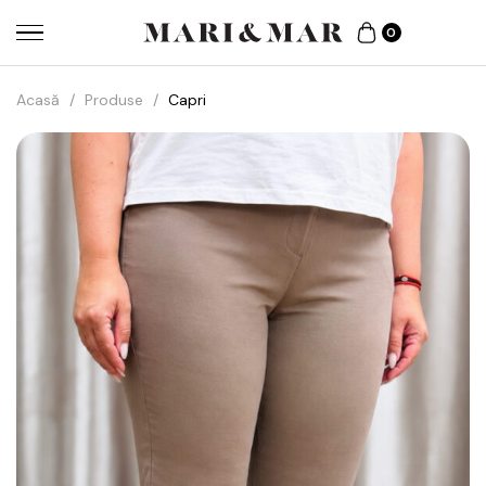
0
Acasă
/
Produse
/
Capri