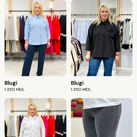
Blugi
Blugi
1.350
MDL
1.350
MDL