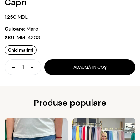
Capri
1.250
MDL
Culoare:
Maro
SKU:
MM-4303
Ghid marimi
ADAUGĂ ÎN COȘ
Cantitate
Capri
Produse populare