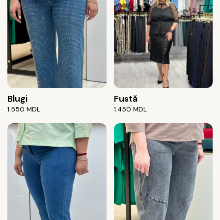
Blugi
Fustă
1.550
MDL
1.450
MDL