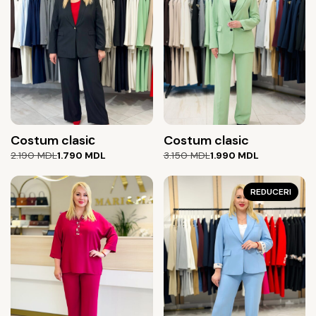
Costum clasiс
Costum clasic
Prețul
Prețul
Prețul
Prețul
2.190
MDL
1.790
MDL
3.150
MDL
1.990
MDL
inițial
curent
inițial
curent
a
este:
a
este:
fost:
1.790 MDL.
fost:
1.990 MDL.
REDUCERI
2.190 MDL.
3.150 MDL.