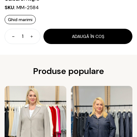
a
este:
SKU:
MM-2584
fost:
1.790 MDL.
Ghid marimi
2.190 MDL.
ADAUGĂ ÎN COȘ
Cantitate
Costum
clasiс
Produse populare