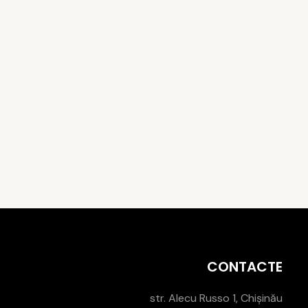
CONTACTE
str. Alecu Russo 1, Chișinău