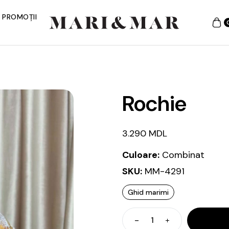
PROMOȚII
Rochie
3.290
MDL
Culoare:
Combinat
SKU:
MM-4291
Ghid marimi
Cantitate