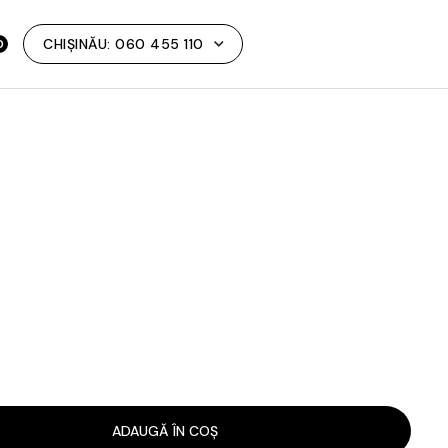
CHIȘINĂU:
060 455 110
0
ADAUGĂ ÎN COȘ