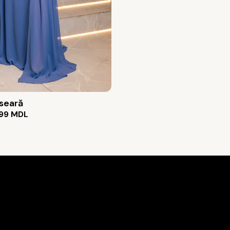
 seară
99
MDL