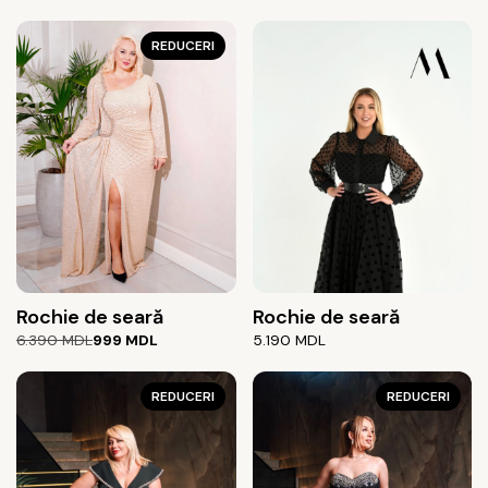
REDUCERI
Rochie de seară
Rochie de seară
Prețul
Prețul
6.390
MDL
999
MDL
5.190
MDL
inițial
curent
a
este:
fost:
999 MDL.
REDUCERI
REDUCERI
6.390 MDL.