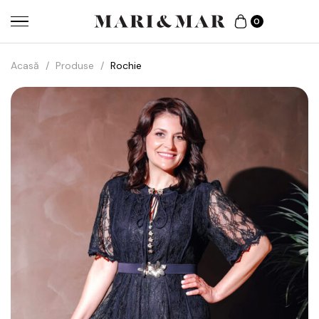
0
Acasă
/
Produse
/
Rochie