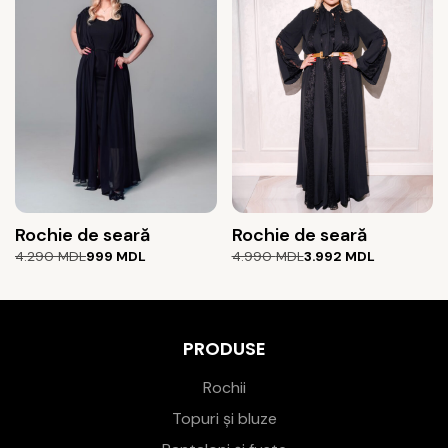
2.450 MDL.
Rochie de seară
Rochie de seară
Prețul
Prețul
Prețul
Prețul
4.290
MDL
999
MDL
4.990
MDL
3.992
MDL
inițial
curent
inițial
curent
a
este:
a
este:
fost:
999 MDL.
fost:
3.992 MDL.
4.290 MDL.
4.990 MDL.
PRODUSE
Rochii
Topuri și bluze