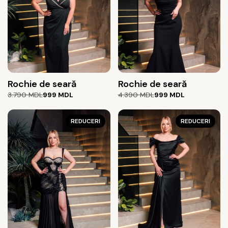
Rochie de seară
Rochie de seară
Prețul
Prețul
Prețul
Prețul
3.790
MDL
999
MDL
4.390
MDL
999
MDL
inițial
curent
inițial
curent
a
este:
a
este:
fost:
999 MDL.
REDUCERI
fost:
999 MDL.
REDUCERI
3.790 MDL.
4.390 MDL.