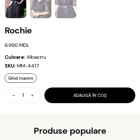
Rochie
6.990
MDL
Culoare:
Albastru
SKU:
MM-4417
Ghid marimi
ADAUGĂ ÎN COȘ
Cantitate
Rochie
Produse populare