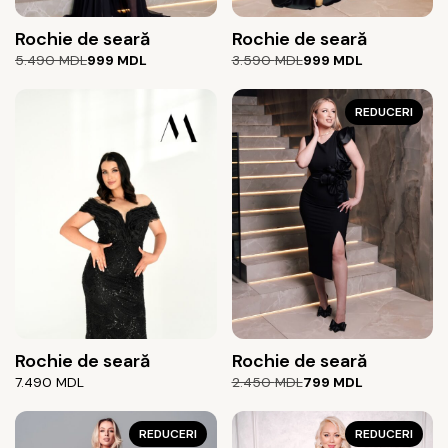
Rochie de seară
Rochie de seară
Prețul
Prețul
Prețul
Prețul
5.490
MDL
999
MDL
3.590
MDL
999
MDL
inițial
curent
inițial
curent
a
este:
a
este:
fost:
999 MDL.
fost:
999 MDL.
REDUCERI
5.490 MDL.
3.590 MDL.
Rochie de seară
Rochie de seară
Prețul
Prețul
7.490
MDL
2.450
MDL
799
MDL
inițial
curent
a
este:
REDUCERI
fost:
799 MDL.
REDUCERI