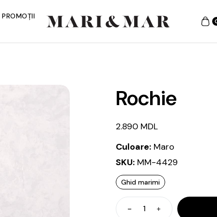
PROMOȚII
Rochie
2.890
MDL
Culoare:
Maro
SKU:
MM-4429
Ghid marimi
Cantitate