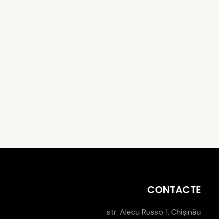
CONTACTE
str. Alecu Russo 1, Chișinău