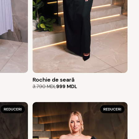
Rochie de seară
Prețul
Prețul
3.790
MDL
999
MDL
inițial
curent
a
este:
fost:
999 MDL.
REDUCERI
REDUCERI
3.790 MDL.