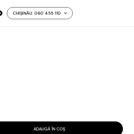
CHIȘINĂU:
060 455 110
0
ADAUGĂ ÎN COȘ