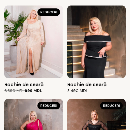
REDUCERI
Rochie de seară
Rochie de seară
Prețul
Prețul
6.390
MDL
999
MDL
3.490
MDL
inițial
curent
a
este:
fost:
999 MDL.
REDUCERI
REDUCERI
6.390 MDL.