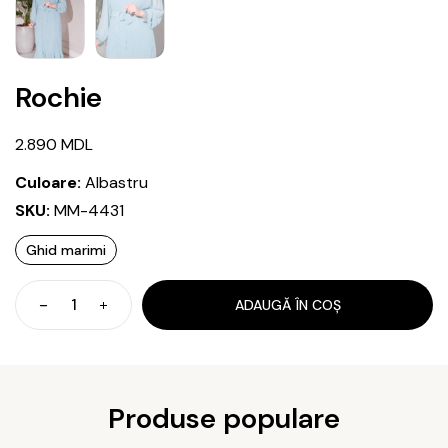
Rochie
2.890
MDL
Culoare:
Albastru
SKU:
MM-4431
Ghid marimi
ADAUGĂ ÎN COȘ
Cantitate
Rochie
Produse populare