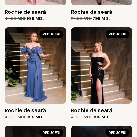
Rochie de seară
Rochie de seară
Prețul
Prețul
Prețul
Prețul
4.390
MDL
999
MDL
2.890
MDL
799
MDL
inițial
curent
inițial
curent
a
este:
a
este:
fost:
999 MDL.
REDUCERI
fost:
799 MDL.
REDUCERI
4.390 MDL.
2.890 MDL.
Rochie de seară
Rochie de seară
Prețul
Prețul
Prețul
Prețul
4.390
MDL
999
MDL
4.790
MDL
999
MDL
inițial
curent
inițial
curent
a
este:
a
este:
fost:
999 MDL.
REDUCERI
fost:
999 MDL.
REDUCERI