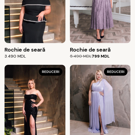
Rochie de seară
Rochie de seară
Prețul
Prețul
3.490
MDL
5.490
MDL
799
MDL
inițial
curent
a
este:
REDUCERI
fost:
799 MDL.
REDUCERI
5.490 MDL.