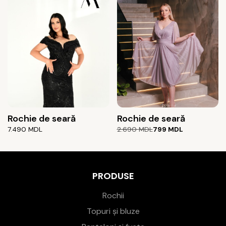
5.190 MDL.
4.590 MDL.
Rochie de seară
Rochie de seară
Prețul
Prețul
7.490
MDL
2.690
MDL
799
MDL
inițial
curent
a
este:
fost:
799 MDL.
2.690 MDL.
PRODUSE
Rochii
Topuri și bluze