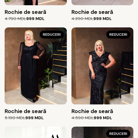
Rochie de seară
Rochie de seară
Prețul
Prețul
Prețul
Prețul
4.790
MDL
999
MDL
4.390
MDL
999
MDL
inițial
curent
inițial
curent
a
este:
a
este:
fost:
999 MDL.
REDUCERI
fost:
999 MDL.
REDUCERI
4.790 MDL.
4.390 MDL.
Rochie de seară
Rochie de seară
Prețul
Prețul
Prețul
Prețul
5.190
MDL
999
MDL
4.590
MDL
999
MDL
inițial
curent
inițial
curent
a
este:
a
este:
fost:
999 MDL.
fost:
999 MDL.
REDUCERI