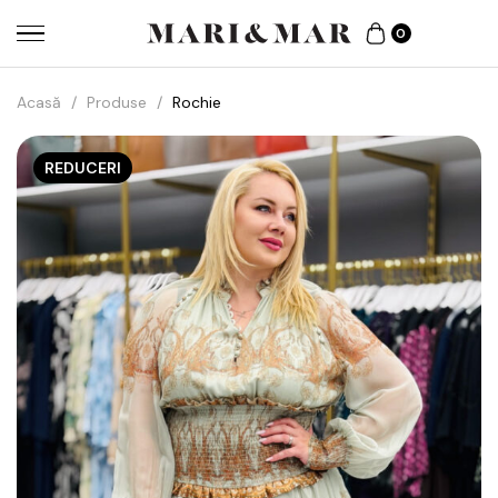
0
Acasă
/
Produse
/
Rochie
REDUCERI