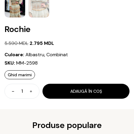
Rochie
Prețul
Prețul
5.590
MDL
2.795
MDL
inițial
curent
Culoare:
Albastru, Combinat
a
este:
SKU:
MM-2598
fost:
2.795 MDL.
Ghid marimi
5.590 MDL.
ADAUGĂ ÎN COȘ
Cantitate
Rochie
Produse populare