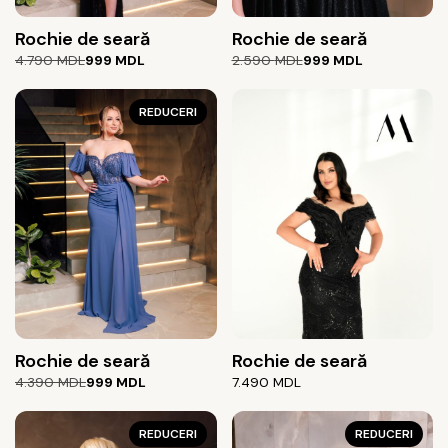
Rochie de seară
Rochie de seară
Prețul
Prețul
Prețul
Prețul
4.790
MDL
999
MDL
2.590
MDL
999
MDL
inițial
curent
inițial
curent
a
este:
a
este:
fost:
999 MDL.
REDUCERI
fost:
999 MDL.
4.790 MDL.
2.590 MDL.
Rochie de seară
Rochie de seară
Prețul
Prețul
4.390
MDL
999
MDL
7.490
MDL
inițial
curent
a
este:
fost:
999 MDL.
REDUCERI
REDUCERI