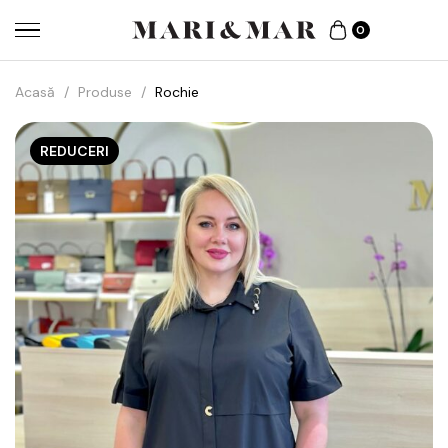
0
Acasă
/
Produse
/
Rochie
REDUCERI