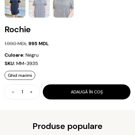
Rochie
Prețul
Prețul
1.990
MDL
995
MDL
inițial
curent
Culoare:
Negru
a
este:
SKU:
MM-3935
fost:
995 MDL.
Ghid marimi
1.990 MDL.
ADAUGĂ ÎN COȘ
Cantitate
Rochie
Produse populare