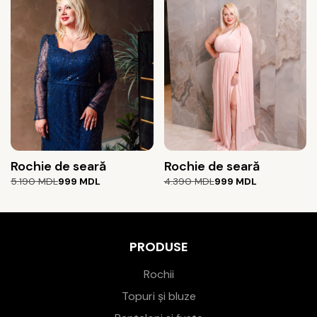
4.390 MDL.
Rochie de seară
Rochie de seară
Prețul
Prețul
Prețul
Prețul
5.190
MDL
999
MDL
4.390
MDL
999
MDL
inițial
curent
inițial
curent
a
este:
a
este:
fost:
999 MDL.
fost:
999 MDL.
5.190 MDL.
4.390 MDL.
PRODUSE
Rochii
Topuri și bluze