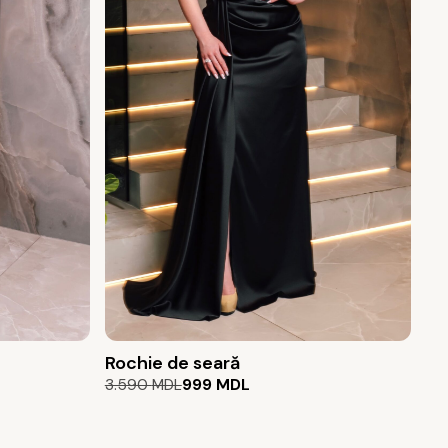
Rochie de seară
Prețul
Prețul
3.590
MDL
999
MDL
inițial
curent
a
este:
fost:
999 MDL.