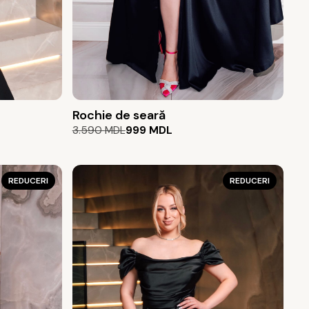
Rochie de seară
Prețul
Prețul
3.590
MDL
999
MDL
inițial
curent
a
este:
fost:
999 MDL.
REDUCERI
REDUCERI
3.590 MDL.