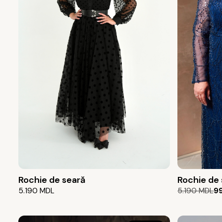
Rochie de seară
Rochie de
Prețul
Prețul
5.190
MDL
5.190
MDL
9
inițial
curent
a
este:
fost:
999 MDL.