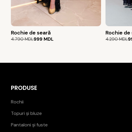
Rochie de seară
Rochie de
Prețul
Prețul
Prețul
Prețul
4.790
MDL
999
MDL
4.290
MDL
9
inițial
curent
inițial
curent
a
este:
a
este:
fost:
999 MDL.
fost:
999 MDL.
4.790 MDL.
4.290 MDL.
PRODUSE
Rochii
Topuri și bluze
Pantaloni și fuste