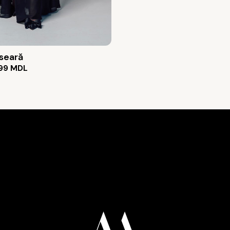
 seară
99
MDL