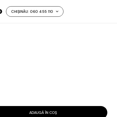
CHIȘINĂU:
060 455 110
0
ul
ent
:
5 MDL.
ADAUGĂ ÎN COȘ