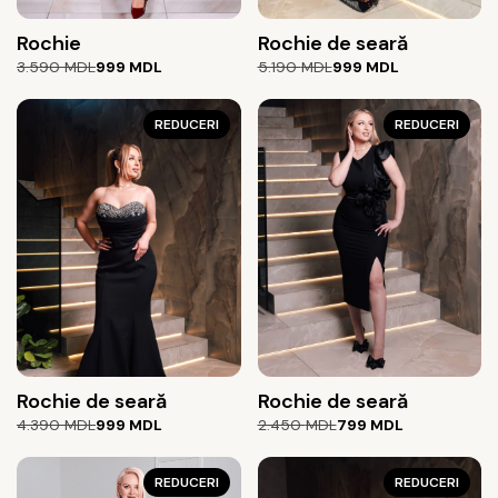
Rochie
Rochie de seară
Prețul
Prețul
Prețul
Prețul
3.590
MDL
999
MDL
5.190
MDL
999
MDL
inițial
curent
inițial
curent
a
este:
a
este:
fost:
999 MDL.
REDUCERI
fost:
999 MDL.
REDUCERI
3.590 MDL.
5.190 MDL.
Rochie de seară
Rochie de seară
Prețul
Prețul
Prețul
Prețul
4.390
MDL
999
MDL
2.450
MDL
799
MDL
inițial
curent
inițial
curent
a
este:
a
este:
fost:
999 MDL.
REDUCERI
fost:
799 MDL.
REDUCERI