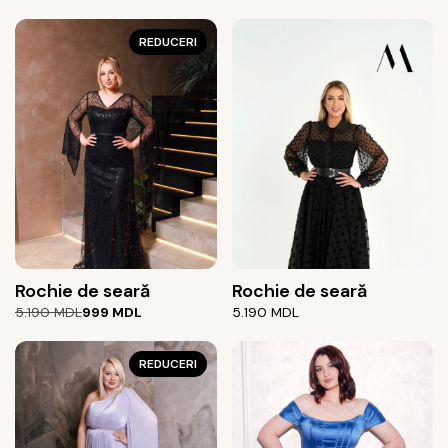
REDUCERI
Rochie de seară
Rochie de seară
Prețul
Prețul
5.190
MDL
999
MDL
5.190
MDL
inițial
curent
a
este:
fost:
999 MDL.
REDUCERI
5.190 MDL.