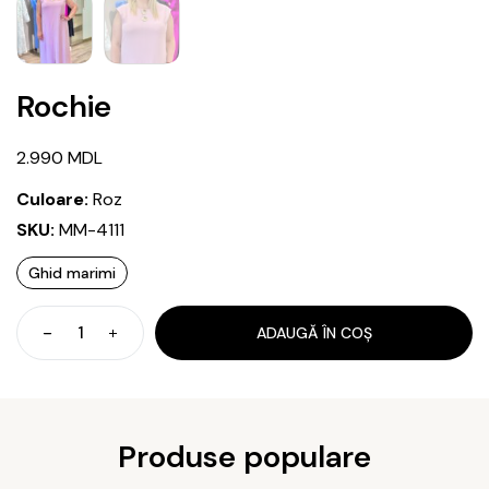
Rochie
2.990
MDL
Culoare:
Roz
SKU:
MM-4111
Ghid marimi
ADAUGĂ ÎN COȘ
Cantitate
Rochie
Produse populare