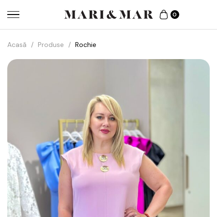
0
Acasă
/
Produse
/
Rochie