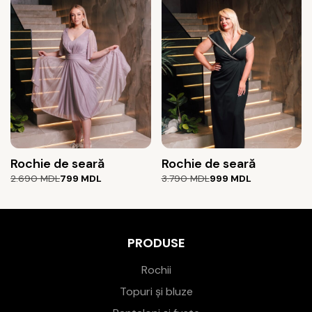
5.490 MDL.
4.390 MDL.
Rochie de seară
Rochie de seară
Prețul
Prețul
Prețul
Prețul
2.690
MDL
799
MDL
3.790
MDL
999
MDL
inițial
curent
inițial
curent
a
este:
a
este:
fost:
799 MDL.
fost:
999 MDL.
2.690 MDL.
3.790 MDL.
PRODUSE
Rochii
Topuri și bluze