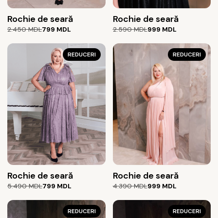
Rochie de seară
Rochie de seară
Prețul
Prețul
Prețul
Prețul
2.450
MDL
799
MDL
2.590
MDL
999
MDL
inițial
curent
inițial
curent
a
este:
a
este:
fost:
799 MDL.
REDUCERI
fost:
999 MDL.
REDUCERI
2.450 MDL.
2.590 MDL.
Rochie de seară
Rochie de seară
Prețul
Prețul
Prețul
Prețul
5.490
MDL
799
MDL
4.390
MDL
999
MDL
inițial
curent
inițial
curent
a
este:
a
este:
fost:
799 MDL.
REDUCERI
fost:
999 MDL.
REDUCERI