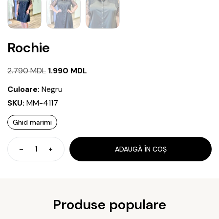
Rochie
Prețul
Prețul
2.790
MDL
1.990
MDL
inițial
curent
Culoare:
Negru
a
este:
SKU:
MM-4117
fost:
1.990 MDL.
Ghid marimi
2.790 MDL.
ADAUGĂ ÎN COȘ
Cantitate
Rochie
Produse populare