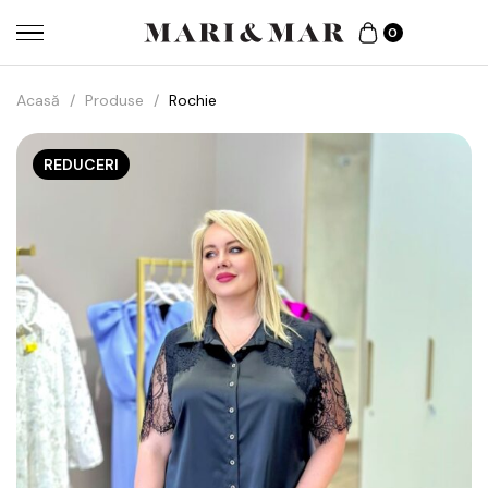
0
Acasă
/
Produse
/
Rochie
REDUCERI