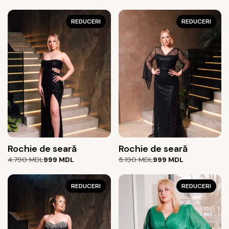
REDUCERI
REDUCERI
Rochie de seară
Rochie de seară
Prețul
Prețul
Prețul
Prețul
4.790
MDL
999
MDL
5.190
MDL
999
MDL
inițial
curent
inițial
curent
a
este:
a
este:
fost:
999 MDL.
REDUCERI
fost:
999 MDL.
REDUCERI
4.790 MDL.
5.190 MDL.