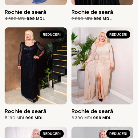
Rochie de seară
Rochie de seară
Prețul
Prețul
Prețul
Prețul
4.390
MDL
999
MDL
2.590
MDL
999
MDL
inițial
curent
inițial
curent
a
este:
a
este:
fost:
999 MDL.
REDUCERI
fost:
999 MDL.
REDUCERI
4.390 MDL.
2.590 MDL.
Rochie de seară
Rochie de seară
Prețul
Prețul
Prețul
Prețul
5.190
MDL
999
MDL
6.390
MDL
999
MDL
inițial
curent
inițial
curent
a
este:
a
este:
fost:
999 MDL.
REDUCERI
fost:
999 MDL.
REDUCERI