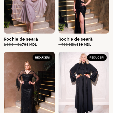
Rochie de seară
Rochie de seară
Prețul
Prețul
Prețul
Prețul
2.690
MDL
799
MDL
4.790
MDL
999
MDL
inițial
curent
inițial
curent
a
este:
a
este:
fost:
799 MDL.
REDUCERI
fost:
999 MDL.
REDUCERI
2.690 MDL.
4.790 MDL.