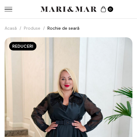
0
Acasă
/
Produse
/
Rochie de seară
REDUCERI