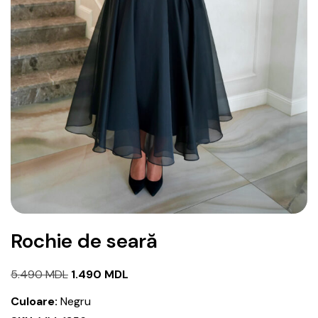
Rochie de seară
Prețul
Prețul
5.490
MDL
1.490
MDL
inițial
curent
Culoare:
Negru
a
este: