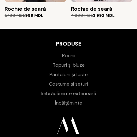
Rochie de seară
Rochie de seară
Prețul
Prețul
Prețul
Prețul
5.190
MDL
999
MDL
4.990
MDL
3.992
MDL
inițial
curent
inițial
curent
a
este:
a
este:
fost:
999 MDL.
fost:
3.992 MDL.
5.190 MDL.
4.990 MDL.
PRODUSE
Rochii
Topuri și bluze
Pantaloni și fuste
Costume și seturi
Îmbrăcăminte exterioară
Încălțăminte