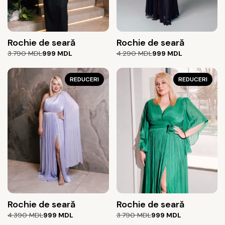
Rochie de seară
Rochie de seară
Prețul
Prețul
Prețul
Prețul
3.790
MDL
999
MDL
4.290
MDL
999
MDL
inițial
curent
inițial
curent
a
este:
a
este:
fost:
999 MDL.
REDUCERI
fost:
999 MDL.
REDUCERI
3.790 MDL.
4.290 MDL.
Rochie de seară
Rochie de seară
Prețul
Prețul
Prețul
Prețul
4.390
MDL
999
MDL
3.790
MDL
999
MDL
inițial
curent
inițial
curent