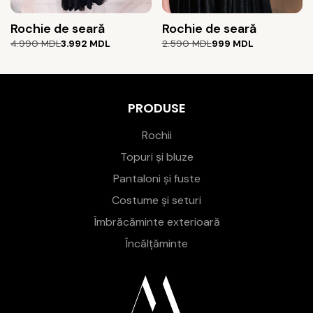
Rochie de seară
Rochie de seară
Prețul
Prețul
Prețul
Prețul
4.990
MDL
3.992
MDL
2.590
MDL
999
MDL
inițial
curent
inițial
curent
a
este:
a
este:
fost:
3.992 MDL.
fost:
999 MDL.
4.990 MDL.
2.590 MDL.
PRODUSE
Rochii
Topuri și bluze
Pantaloni și fuste
Costume și seturi
Îmbrăcăminte exterioară
Încălțăminte