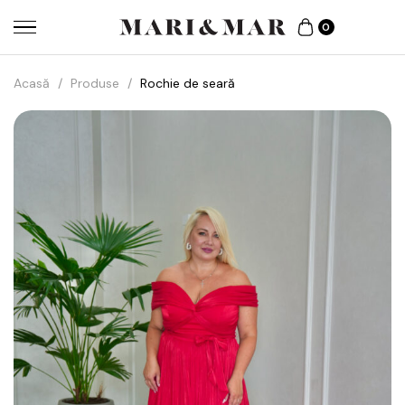
0
Acasă
/
Produse
/
Rochie de seară