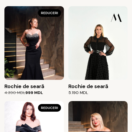
inițial
curent
a
este:
fost:
999 MDL.
REDUCERI
4.390 MDL.
Rochie de seară
Rochie de seară
Prețul
Prețul
4.390
MDL
999
MDL
5.190
MDL
inițial
curent
a
este:
fost:
999 MDL.
REDUCERI
4.390 MDL.