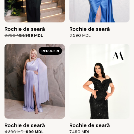
Rochie de seară
Rochie de seară
Prețul
Prețul
3.790
MDL
999
MDL
3.590
MDL
inițial
curent
a
este:
fost:
999 MDL.
REDUCERI
3.790 MDL.
Rochie de seară
Rochie de seară
Prețul
Prețul
4.390
MDL
999
MDL
7.490
MDL