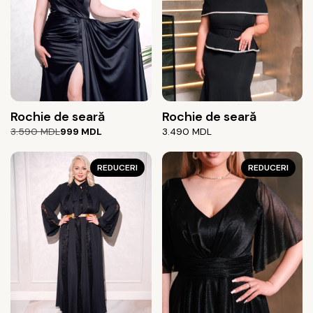
Rochie de seară
Rochie de seară
Prețul
Prețul
3.590
MDL
999
MDL
3.490
MDL
inițial
curent
a
este:
fost:
999 MDL.
REDUCERI
REDUCERI
3.590 MDL.