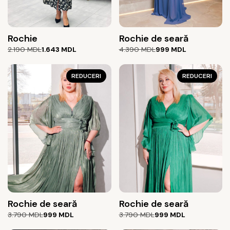
Rochie
Rochie de seară
Prețul
Prețul
Prețul
Prețul
2.190
MDL
1.643
MDL
4.390
MDL
999
MDL
inițial
curent
inițial
curent
a
este:
a
este:
fost:
1.643 MDL.
REDUCERI
fost:
999 MDL.
REDUCERI
2.190 MDL.
4.390 MDL.
Rochie de seară
Rochie de seară
Prețul
Prețul
Prețul
Prețul
3.790
MDL
999
MDL
3.790
MDL
999
MDL
inițial
curent
inițial
curent