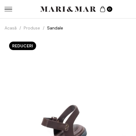
0
Acasă
/
Produse
/
Sandale
REDUCERI