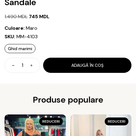
Sandale
Prețul
Prețul
1.490
MDL
745
MDL
inițial
curent
Culoare:
Maro
a
este:
SKU:
MM-4103
fost:
745 MDL.
Ghid marimi
1.490 MDL.
ADAUGĂ ÎN COȘ
Cantitate
Sandale
Produse populare
REDUCERI
REDUCERI