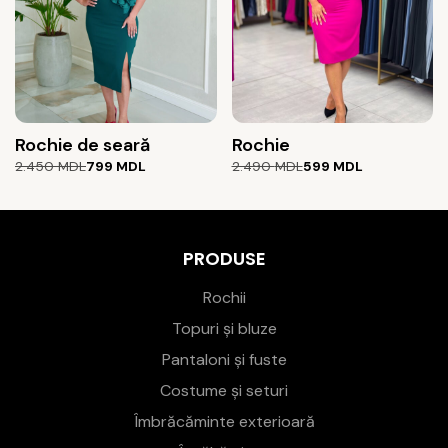
Rochie de seară
Rochie
Prețul
Prețul
Prețul
Prețul
2.450
MDL
799
MDL
2.490
MDL
599
MDL
inițial
curent
inițial
curent
a
este:
a
este:
fost:
799 MDL.
fost:
599 MDL.
2.450 MDL.
2.490 MDL.
PRODUSE
Rochii
Topuri și bluze
Pantaloni și fuste
Costume și seturi
Îmbrăcăminte exterioară