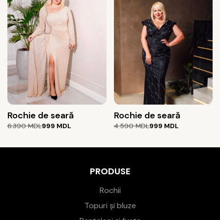
3.790 MDL.
2.890 MDL.
Rochie de seară
Rochie de seară
Prețul
Prețul
Prețul
Prețul
6.390
MDL
999
MDL
4.590
MDL
999
MDL
inițial
curent
inițial
curent
a
este:
a
este:
fost:
999 MDL.
fost:
999 MDL.
6.390 MDL.
4.590 MDL.
PRODUSE
Rochii
Topuri și bluze