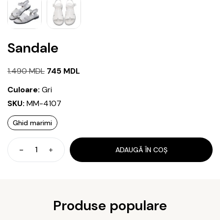
Sandale
Prețul
Prețul
1.490
MDL
745
MDL
inițial
curent
Culoare:
Gri
a
este:
SKU:
MM-4107
fost:
745 MDL.
Ghid marimi
1.490 MDL.
ADAUGĂ ÎN COȘ
Cantitate
Sandale
Produse populare