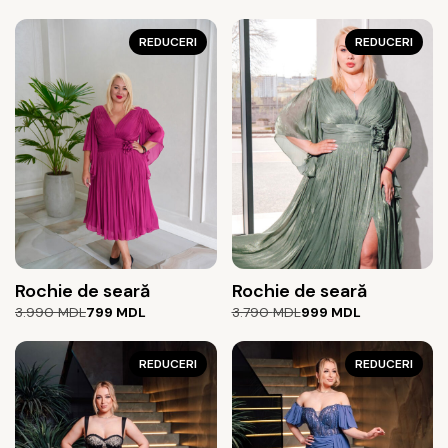
REDUCERI
REDUCERI
Rochie de seară
Rochie de seară
Prețul
Prețul
Prețul
Prețul
3.990
MDL
799
MDL
3.790
MDL
999
MDL
inițial
curent
inițial
curent
a
este:
a
este:
fost:
799 MDL.
REDUCERI
fost:
999 MDL.
REDUCERI
3.990 MDL.
3.790 MDL.