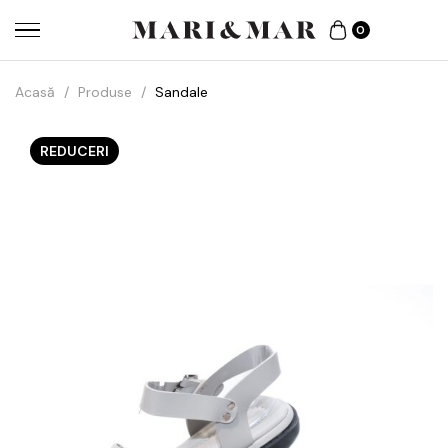
0
Acasă
/
Produse
/
Sandale
REDUCERI