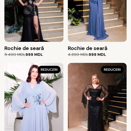
Rochie de seară
Rochie de seară
Prețul
Prețul
Prețul
Prețul
5.490
MDL
999
MDL
4.390
MDL
999
MDL
inițial
curent
inițial
curent
a
este:
a
este:
fost:
999 MDL.
REDUCERI
fost:
999 MDL.
REDUCERI
5.490 MDL.
4.390 MDL.