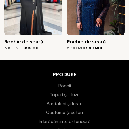
Rochie de seară
Rochie de seară
Prețul
Prețul
Prețul
Prețul
5.190
MDL
999
MDL
5.190
MDL
999
MDL
inițial
curent
inițial
curent
a
este:
a
este:
fost:
999 MDL.
fost:
999 MDL.
5.190 MDL.
5.190 MDL.
PRODUSE
Rochii
Topuri și bluze
Pantaloni și fuste
Costume și seturi
Îmbrăcăminte exterioară