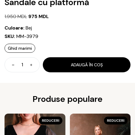
Sandale cu platformă
Prețul
Prețul
1.950
MDL
975
MDL
inițial
curent
Culoare:
Bej
a
este:
SKU:
MM-3979
fost:
975 MDL.
Ghid marimi
1.950 MDL.
ADAUGĂ ÎN COȘ
Cantitate
Sandale
cu
platformă
Produse populare
REDUCERI
REDUCERI