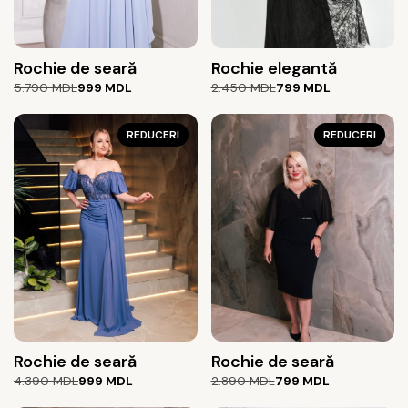
Rochie de seară
Rochie elegantă
Prețul
Prețul
Prețul
Prețul
5.790
MDL
999
MDL
2.450
MDL
799
MDL
inițial
curent
inițial
curent
a
este:
a
este:
fost:
999 MDL.
REDUCERI
fost:
799 MDL.
REDUCERI
5.790 MDL.
2.450 MDL.
Rochie de seară
Rochie de seară
Prețul
Prețul
Prețul
Prețul
4.390
MDL
999
MDL
2.890
MDL
799
MDL
inițial
curent
inițial
curent