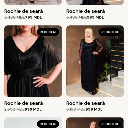
Rochie de seară
Rochie de seară
Prețul
Prețul
Prețul
Prețul
5.490
MDL
799
MDL
5.490
MDL
999
MDL
inițial
curent
inițial
curent
a
este:
a
este:
fost:
799 MDL.
REDUCERI
fost:
999 MDL.
REDUCERI
5.490 MDL.
5.490 MDL.
Rochie de seară
Rochie de seară
Prețul
Prețul
Prețul
Prețul
2.590
MDL
999
MDL
5.190
MDL
999
MDL
inițial
curent
inițial
curent
a
este:
a
este:
fost:
999 MDL.
REDUCERI
fost:
999 MDL.
REDUCERI