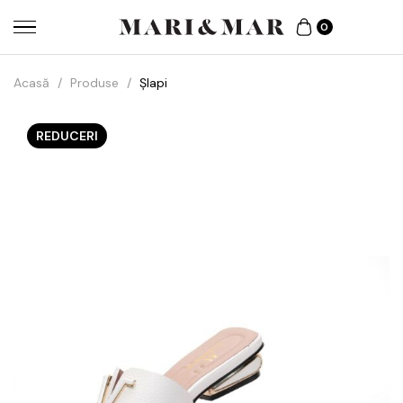
0
Acasă
/
Produse
/
Șlapi
REDUCERI