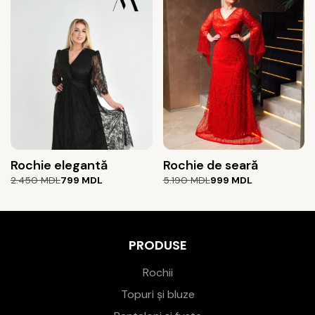
2.590 MDL.
5.190 MDL.
Rochie elegantă
Rochie de seară
Prețul
Prețul
Prețul
Prețul
2.450
MDL
799
MDL
5.190
MDL
999
MDL
inițial
curent
inițial
curent
a
este:
a
este:
fost:
799 MDL.
fost:
999 MDL.
2.450 MDL.
5.190 MDL.
PRODUSE
Rochii
Topuri și bluze