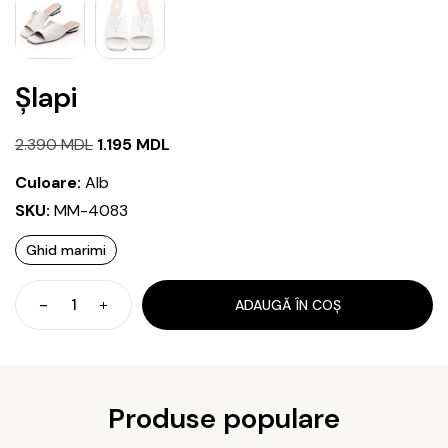
Șlapi
Prețul
Prețul
2.390
MDL
1.195
MDL
inițial
curent
Culoare:
Alb
a
este:
SKU:
MM-4083
fost:
1.195 MDL.
Ghid marimi
2.390 MDL.
ADAUGĂ ÎN COȘ
Cantitate
Șlapi
Produse populare