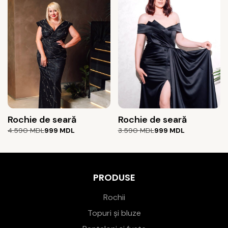
4.390 MDL.
2.450 MDL.
Rochie de seară
Rochie de seară
Prețul
Prețul
Prețul
Prețul
4.590
MDL
999
MDL
3.590
MDL
999
MDL
inițial
curent
inițial
curent
a
este:
a
este:
fost:
999 MDL.
fost:
999 MDL.
4.590 MDL.
3.590 MDL.
PRODUSE
Rochii
Topuri și bluze