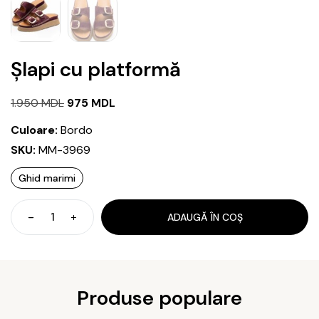
Șlapi cu platformă
Prețul
Prețul
1.950
MDL
975
MDL
inițial
curent
Culoare:
Bordo
a
este:
SKU:
MM-3969
fost:
975 MDL.
Ghid marimi
1.950 MDL.
ADAUGĂ ÎN COȘ
Cantitate
Șlapi
cu
platformă
Produse populare