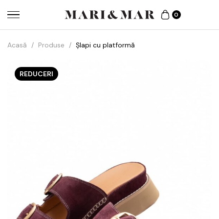
0
Acasă
/
Produse
/
Șlapi cu platformă
REDUCERI