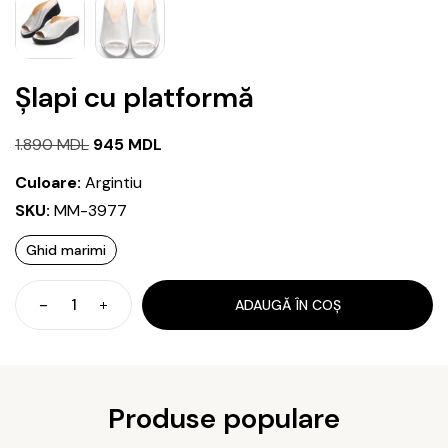
Șlapi cu platformă
Prețul
Prețul
1.890
MDL
945
MDL
inițial
curent
Culoare:
Argintiu
a
este:
SKU:
MM-3977
fost:
945 MDL.
Ghid marimi
1.890 MDL.
ADAUGĂ ÎN COȘ
Cantitate
Șlapi
cu
platformă
Produse populare