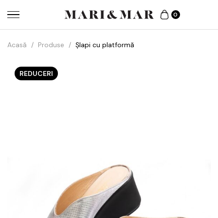
0
Acasă
/
Produse
/
Șlapi cu platformă
REDUCERI