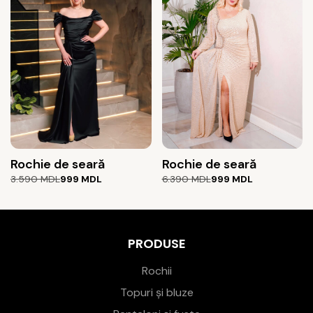
4.590 MDL.
2.450 MDL.
Rochie de seară
Rochie de seară
Prețul
Prețul
Prețul
Prețul
3.590
MDL
999
MDL
6.390
MDL
999
MDL
inițial
curent
inițial
curent
a
este:
a
este:
fost:
999 MDL.
fost:
999 MDL.
3.590 MDL.
6.390 MDL.
PRODUSE
Rochii
Topuri și bluze