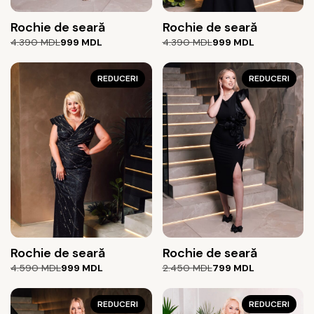
Rochie de seară
Rochie de seară
Prețul
Prețul
Prețul
Prețul
4.390
MDL
999
MDL
4.390
MDL
999
MDL
inițial
curent
inițial
curent
a
este:
a
este:
fost:
999 MDL.
REDUCERI
fost:
999 MDL.
REDUCERI
4.390 MDL.
4.390 MDL.
Rochie de seară
Rochie de seară
Prețul
Prețul
Prețul
Prețul
4.590
MDL
999
MDL
2.450
MDL
799
MDL
inițial
curent
inițial
curent
a
este:
a
este:
fost:
999 MDL.
REDUCERI
fost:
799 MDL.
REDUCERI