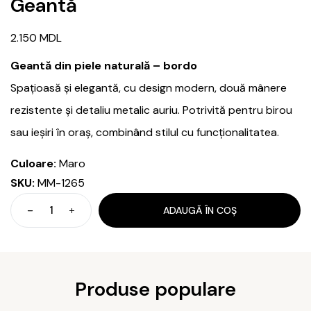
Geantă
2.150
MDL
Geantă din piele naturală – bordo
Spațioasă și elegantă, cu design modern, două mânere
rezistente și detaliu metalic auriu. Potrivită pentru birou
sau ieșiri în oraș, combinând stilul cu funcționalitatea.
Culoare:
Maro
SKU:
MM-1265
ADAUGĂ ÎN COȘ
Cantitate
Geantă
Produse populare