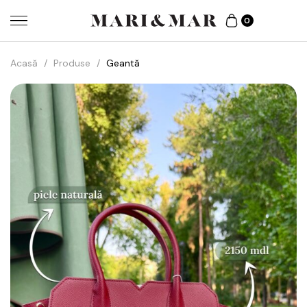
0
Acasă
/
Produse
/
Geantă