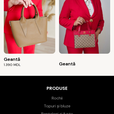
Geantă
Geantă
1.390
MDL
PRODUSE
Rochii
Topuri și bluze
Pantaloni și fuste