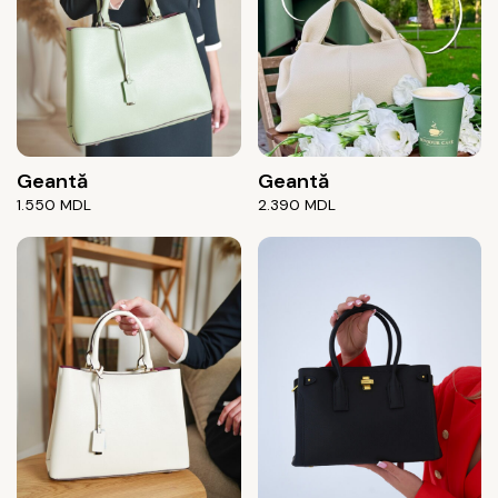
Geantă
Geantă
1.550
MDL
2.390
MDL