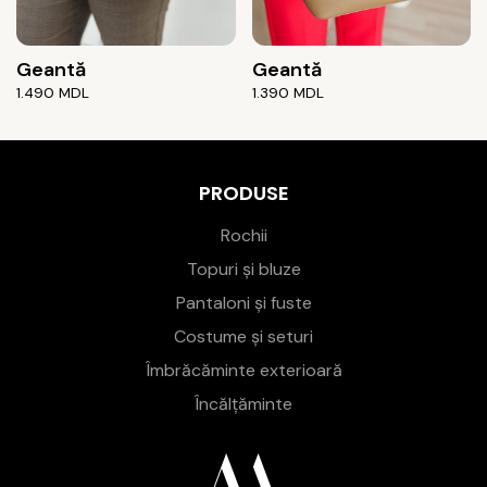
Geantă
Geantă
1.490
MDL
1.390
MDL
PRODUSE
Rochii
Topuri și bluze
Pantaloni și fuste
Costume și seturi
Îmbrăcăminte exterioară
Încălțăminte