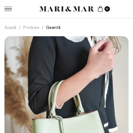
0
Acasă
/
Produse
/
Geantă