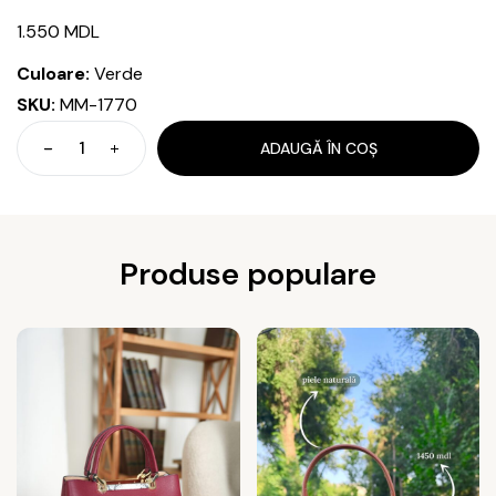
1.550
MDL
Culoare:
Verde
SKU:
MM-1770
ADAUGĂ ÎN COȘ
Cantitate
Geantă
Produse populare