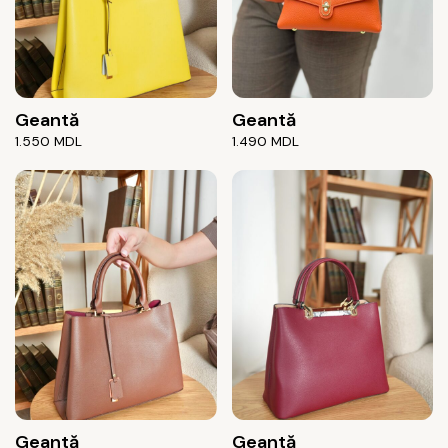
Geantă
Geantă
1.550
MDL
1.490
MDL
Geantă
Geantă