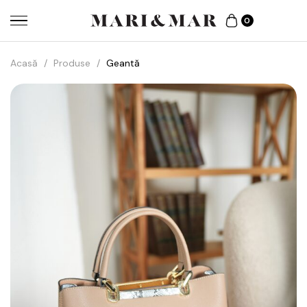
0
Acasă
/
Produse
/
Geantă