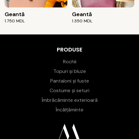
Geantă
Geantă
1.750
MDL
1.350
MDL
PRODUSE
Rochii
Topuri și bluze
Pantaloni și fuste
Costume și seturi
Îmbrăcăminte exterioară
Încălțăminte