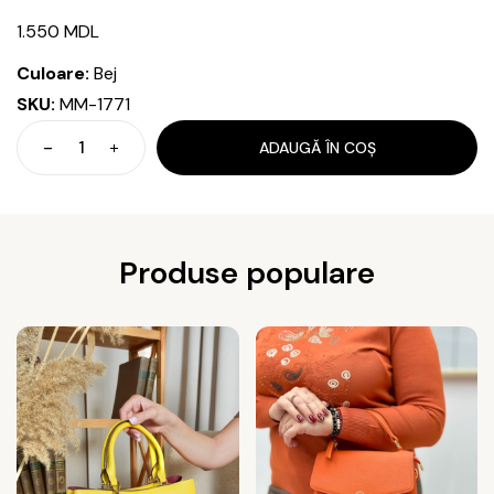
1.550
MDL
Culoare:
Bej
SKU:
MM-1771
ADAUGĂ ÎN COȘ
Cantitate
Geantă
Produse populare