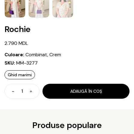
Rochie
2.790
MDL
Culoare:
Combinat, Crem
SKU:
MM-3277
Ghid marimi
ADAUGĂ ÎN COȘ
Cantitate
Rochie
Produse populare