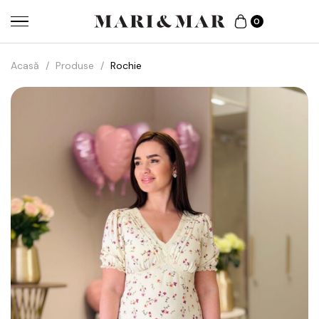
0
Acasă
/
Produse
/
Rochie