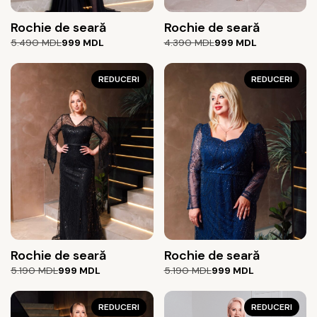
Rochie de seară
Rochie de seară
Prețul
Prețul
Prețul
Prețul
5.490
MDL
999
MDL
4.390
MDL
999
MDL
inițial
curent
inițial
curent
a
este:
a
este:
fost:
999 MDL.
REDUCERI
fost:
999 MDL.
REDUCERI
5.490 MDL.
4.390 MDL.
Rochie de seară
Rochie de seară
Prețul
Prețul
Prețul
Prețul
5.190
MDL
999
MDL
5.190
MDL
999
MDL
inițial
curent
inițial
curent
a
este:
a
este:
fost:
999 MDL.
REDUCERI
fost:
999 MDL.
REDUCERI