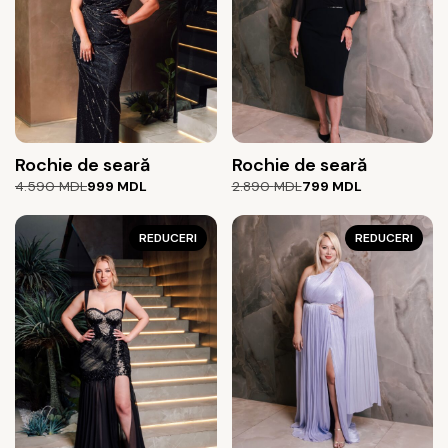
Rochie de seară
Rochie de seară
Prețul
Prețul
Prețul
Prețul
4.590
MDL
999
MDL
2.890
MDL
799
MDL
inițial
curent
inițial
curent
a
este:
a
este:
fost:
999 MDL.
REDUCERI
fost:
799 MDL.
REDUCERI
4.590 MDL.
2.890 MDL.