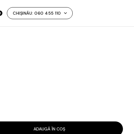
CHIȘINĂU:
060 455 110
0
ADAUGĂ ÎN COȘ