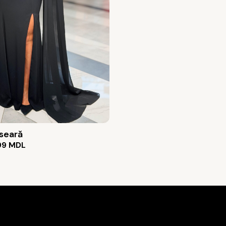
 seară
99
MDL