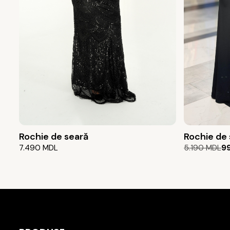
Rochie de seară
Rochie de
Prețul
Prețul
7.490
MDL
5.190
MDL
9
inițial
curent
a
este:
fost:
999 MDL.
5.190 MDL.