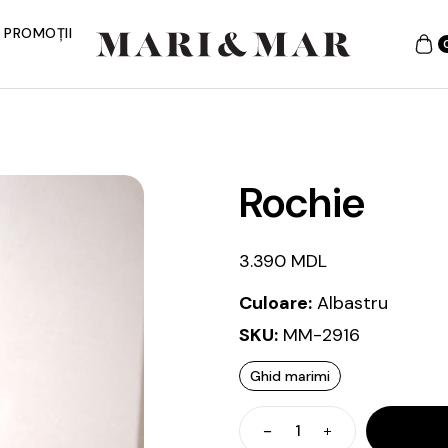
PROMOȚII
Rochie
3.390
MDL
Culoare:
Albastru
SKU:
MM-2916
Ghid marimi
Cantitate