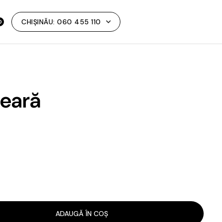
CHIȘINĂU:
060 455 110
0
seară
ADAUGĂ ÎN COȘ