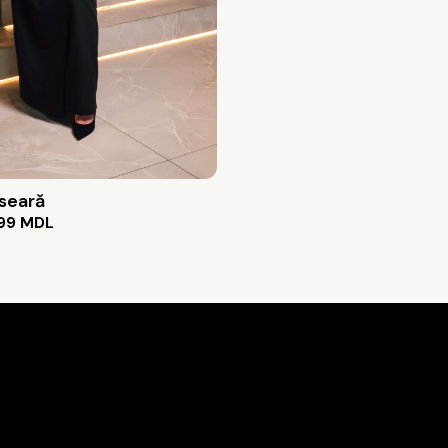
 seară
99
MDL