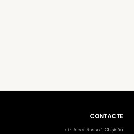
CONTACTE
str. Alecu Russo 1, Chișinău