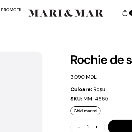
PROMOȚII
Rochie de 
3.090
MDL
Culoare:
Roșu
SKU:
MM-4665
Ghid marimi
Cantitate