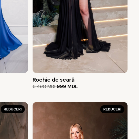
Rochie de seară
Prețul
Prețul
5.490
MDL
999
MDL
inițial
curent
a
este:
fost:
999 MDL.
REDUCERI
REDUCERI
5.490 MDL.