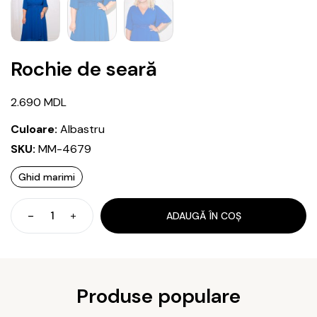
Rochie de seară
2.690
MDL
Culoare:
Albastru
SKU:
MM-4679
Ghid marimi
ADAUGĂ ÎN COȘ
Cantitate
Rochie
de
seară
Produse populare