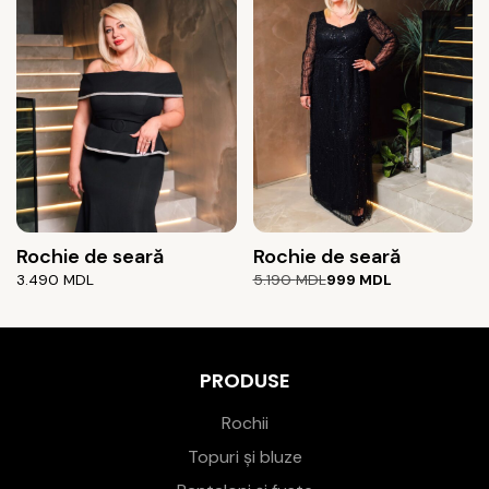
4.390 MDL.
Rochie de seară
Rochie de seară
Prețul
Prețul
3.490
MDL
5.190
MDL
999
MDL
inițial
curent
a
este:
fost:
999 MDL.
5.190 MDL.
PRODUSE
Rochii
Topuri și bluze