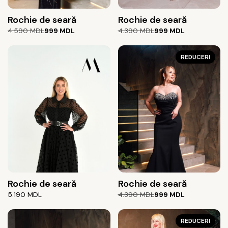
Rochie de seară
Rochie de seară
Prețul
Prețul
Prețul
Prețul
4.590
MDL
999
MDL
4.390
MDL
999
MDL
inițial
curent
inițial
curent
a
este:
a
este:
fost:
999 MDL.
fost:
999 MDL.
REDUCERI
4.590 MDL.
4.390 MDL.
Rochie de seară
Rochie de seară
Prețul
Prețul
5.190
MDL
4.390
MDL
999
MDL
inițial
curent
a
este:
fost:
999 MDL.
REDUCERI