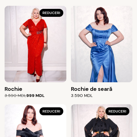
REDUCERI
Rochie
Rochie de seară
Prețul
Prețul
3.590
MDL
999
MDL
3.590
MDL
inițial
curent
a
este:
fost:
999 MDL.
REDUCERI
REDUCERI
3.590 MDL.