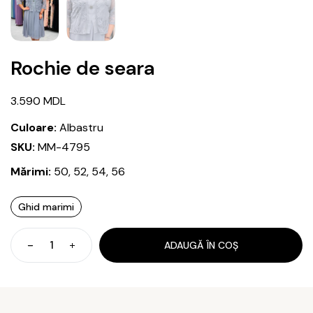
Rochie de seara
3.590
MDL
Culoare:
Albastru
SKU:
MM-4795
Mărimi:
50, 52, 54, 56
Ghid marimi
ADAUGĂ ÎN COȘ
Cantitate
Rochie
de
seara