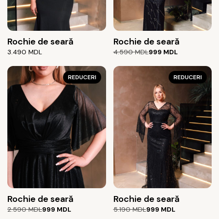
Rochie de seară
Rochie de seară
Prețul
Prețul
3.490
MDL
4.590
MDL
999
MDL
inițial
curent
a
este:
REDUCERI
fost:
999 MDL.
REDUCERI
4.590 MDL.
Rochie de seară
Rochie de seară
Prețul
Prețul
Prețul
Prețul
2.590
MDL
999
MDL
5.190
MDL
999
MDL
inițial
curent
inițial
curent