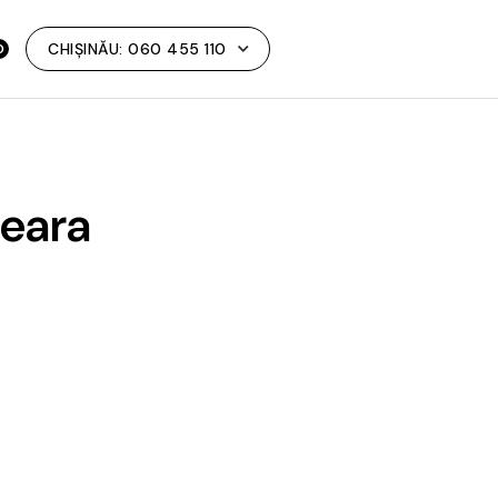
CHIȘINĂU:
060 455 110
0
seara