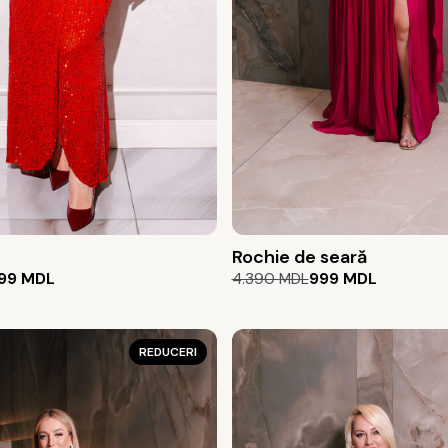
Rochie de seară
Prețul
Prețul
99
MDL
4.390
MDL
999
MDL
inițial
curent
a
este:
fost:
999 MDL.
REDUCERI
4.390 MDL.