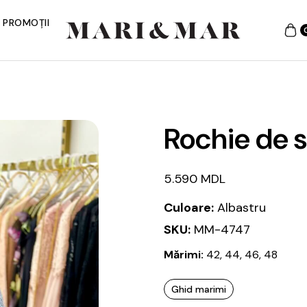
PROMOȚII
Rochie de 
5.590
MDL
Culoare:
Albastru
SKU:
MM-4747
Mărimi:
42, 44, 46, 48
Ghid marimi