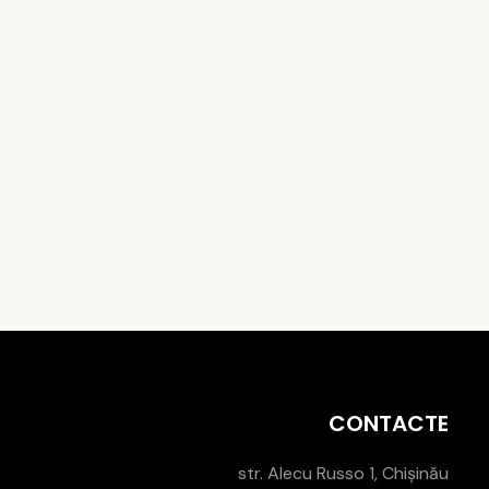
CONTACTE
str. Alecu Russo 1, Chișinău