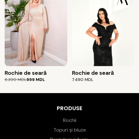
5.190 MDL.
4.390 MDL.
Rochie de seară
Rochie de seară
Prețul
Prețul
6.390
MDL
999
MDL
7.490
MDL
inițial
curent
a
este:
fost:
999 MDL.
6.390 MDL.
PRODUSE
Rochii
Topuri și bluze