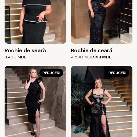
Rochie de seară
Rochie de seară
Prețul
Prețul
3.490
MDL
4.590
MDL
999
MDL
inițial
curent
a
este:
REDUCERI
fost:
999 MDL.
REDUCERI
4.590 MDL.