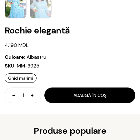
Rochie elegantă
4.190
MDL
Culoare:
Albastru
SKU:
MM-3925
Ghid marimi
ADAUGĂ ÎN COȘ
Cantitate
Rochie
elegantă
Produse populare