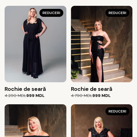
REDUCERI
REDUCERI
Rochie de seară
Rochie de seară
Prețul
Prețul
Prețul
Prețul
4.290
MDL
999
MDL
4.790
MDL
999
MDL
inițial
curent
inițial
curent
a
este:
a
este:
fost:
999 MDL.
fost:
999 MDL.
REDUCERI
4.290 MDL.
4.790 MDL.