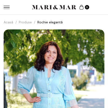
0
Acasă
/
Produse
/
Rochie elegantă