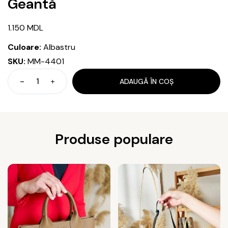
Geantă
1.150
MDL
Culoare:
Albastru
SKU:
MM-4401
ADAUGĂ ÎN COȘ
Cantitate
Geantă
Produse populare