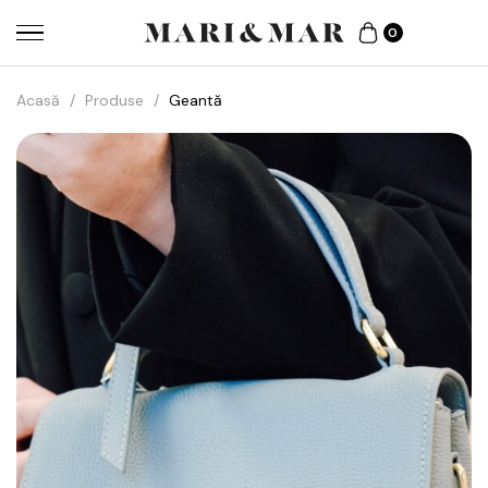
0
Acasă
/
Produse
/
Geantă