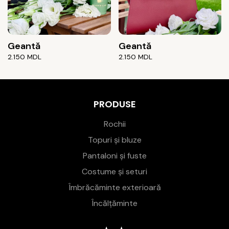
Geantă
Geantă
2.150
MDL
2.150
MDL
PRODUSE
Rochii
Topuri și bluze
Pantaloni și fuste
Costume și seturi
Îmbrăcăminte exterioară
Încălțăminte