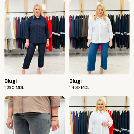
Blugi
Blugi
1.390
MDL
1.450
MDL