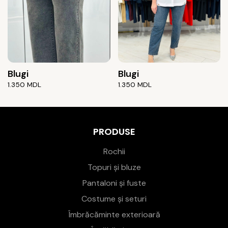
Blugi
Blugi
1.350
MDL
1.350
MDL
PRODUSE
Rochii
Topuri și bluze
Pantaloni și fuste
Costume și seturi
Îmbrăcăminte exterioară