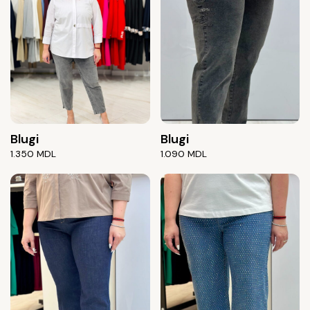
Blugi
Blugi
1.350
MDL
1.090
MDL