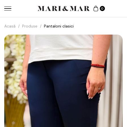
0
Acasă
/
Produse
/
Pantaloni clasici