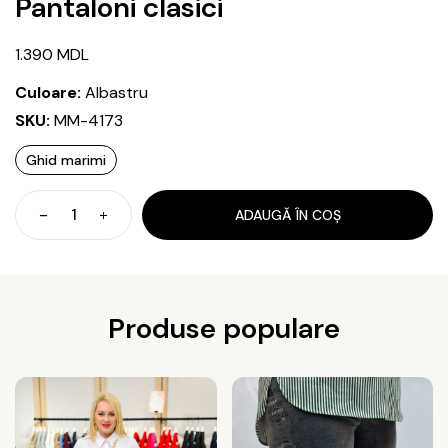
Pantaloni clasici
1.390
MDL
Culoare:
Albastru
SKU:
MM-4173
Ghid marimi
ADAUGĂ ÎN COȘ
Cantitate
Pantaloni
clasici
Produse populare