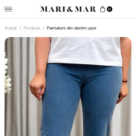
0
Acasă
/
Produse
/
Pantaloni din denim ușor