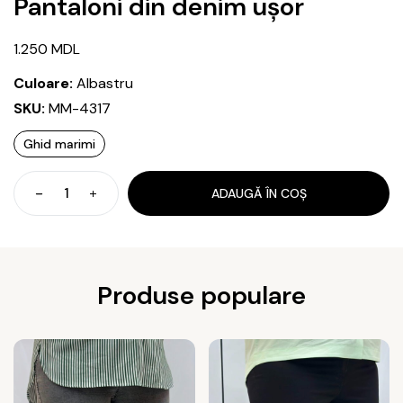
Pantaloni din denim ușor
1.250
MDL
Culoare:
Albastru
SKU:
MM-4317
Ghid marimi
ADAUGĂ ÎN COȘ
Cantitate
Pantaloni
din
denim
ușor
Produse populare