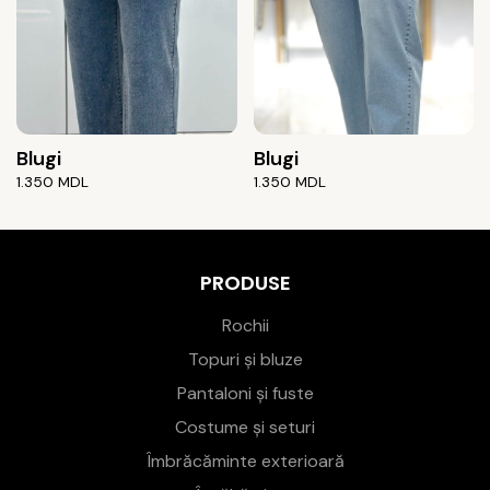
Blugi
Blugi
1.350
MDL
1.350
MDL
PRODUSE
Rochii
Topuri și bluze
Pantaloni și fuste
Costume și seturi
Îmbrăcăminte exterioară