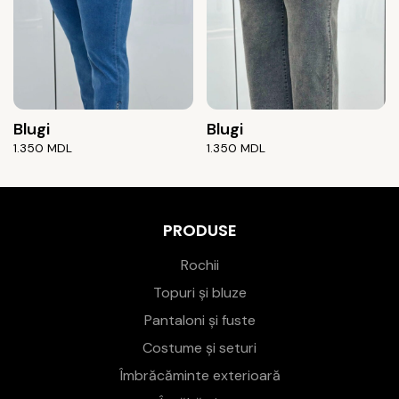
Blugi
Blugi
1.350
MDL
1.350
MDL
PRODUSE
Rochii
Topuri și bluze
Pantaloni și fuste
Costume și seturi
Îmbrăcăminte exterioară