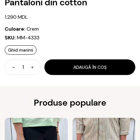
Pantaloni din cotton
1.290
MDL
Culoare:
Crem
SKU:
MM-4333
Ghid marimi
ADAUGĂ ÎN COȘ
Cantitate
Pantaloni
din
cotton
Produse populare