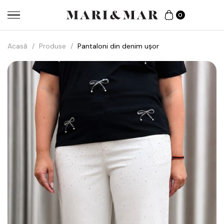
0
Acasă
/
Produse
/
Pantaloni din denim ușor