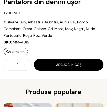
Pantaloni din denim ușor
1.290
MDL
Culoare:
Alb, Albastru, Argintiu, Auriu, Bej, Bordo,
Combinat, Crem, Galben, Gri, Maro, Mov, Negru, Nude,
Portocaliu, Roșu, Roz, Verde
SKU:
MM-4319
Ghid marimi
ADAUGĂ ÎN COȘ
Cantitate
Pantaloni
din
denim
ușor
Produse populare