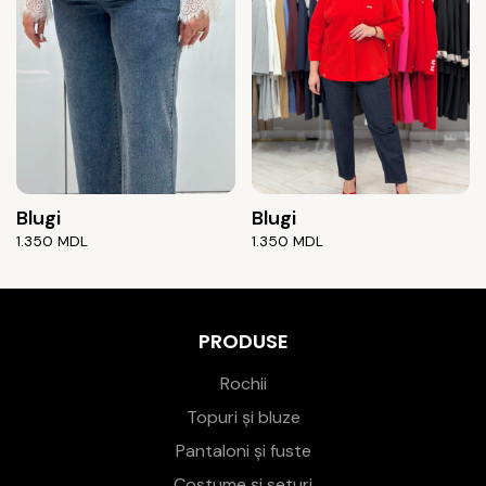
Blugi
Blugi
1.350
MDL
1.350
MDL
PRODUSE
Rochii
Topuri și bluze
Pantaloni și fuste
Costume și seturi