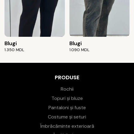
Blugi
Blugi
1.350
MDL
1.090
MDL
PRODUSE
Rochii
Topuri și bluze
Pantaloni și fuste
Costume și seturi
Îmbrăcăminte exterioară