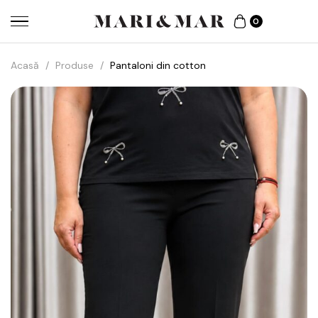
0
Acasă
/
Produse
/
Pantaloni din cotton