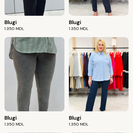
Blugi
Blugi
1.350
MDL
1.350
MDL
Blugi
Blugi
1.350
MDL
1.350
MDL