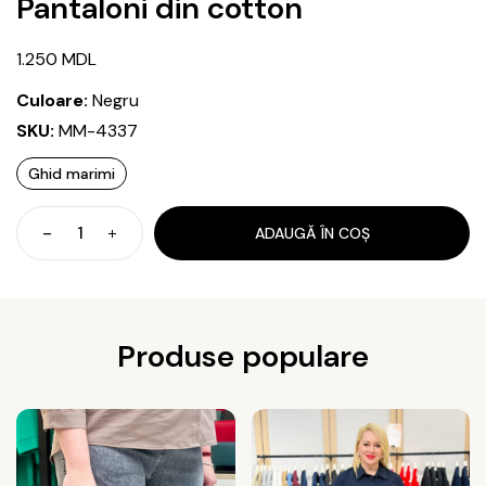
Pantaloni din cotton
1.250
MDL
Culoare:
Negru
SKU:
MM-4337
Ghid marimi
ADAUGĂ ÎN COȘ
Cantitate
Pantaloni
din
cotton
Produse populare